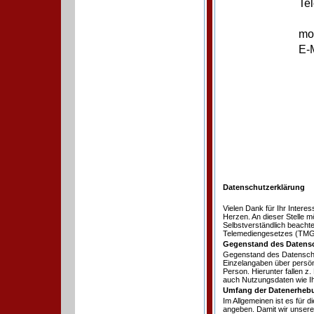
Telefon: +4
mobil: +49
E-Ma
Datenschutzerklärung
Vielen Dank für Ihr Intere
Herzen. An dieser Stelle 
Selbstverständlich beach
Telemediengesetzes (TMG)
Gegenstand des Datens
Gegenstand des Datenschu
Einzelangaben über persön
Person. Hierunter fallen 
auch Nutzungsdaten wie I
Umfang der Datenerheb
Im Allgemeinen ist es für 
angeben. Damit wir unsere 