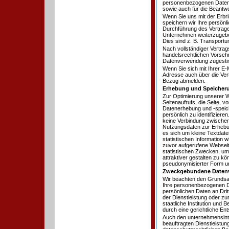
personenbezogenen Daten. 
sowie auch für die Beantwo
Wenn Sie uns mit der Erbr
speichern wir Ihre persönli
Durchführung des Vertrages
Unternehmen weiterzugeben
Dies sind z. B. Transport
Nach vollständiger Vertra
handelsrechtlichen Vorschr
Datenverwendung zugesti
Wenn Sie sich mit Ihrer E-
Adresse auch über die Ver
Bezug abmelden.
Erhebung und Speicher
Zur Optimierung unserer W
Seitenaufrufs, die Seite, 
Datenerhebung und -speich
persönlich zu identifiziere
keine Verbindung zwische
Nutzungsdaten zur Erhebu
es sich um kleine Textdat
statistischen Information
zuvor aufgerufene Webseit
statistischen Zwecken, um 
attraktiver gestalten zu k
pseudonymisierter Form un
Zweckgebundene Daten
Wir beachten den Grundsa
Ihre personenbezogenen Dat
persönlichen Daten an Dritt
der Dienstleistung oder zu
staatliche Institution und
durch eine gerichtliche En
Auch den unternehmensinte
beauftragten Dienstleistu