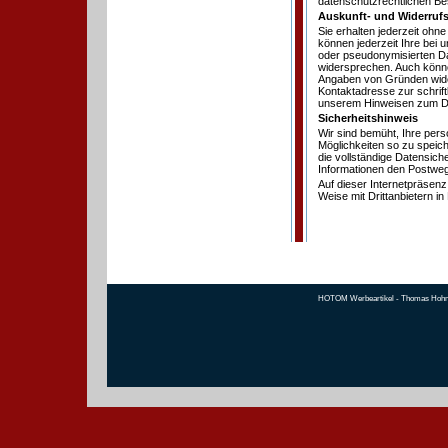
datenschutzrechtlichen Be
Auskunft- und Widerrufs
Sie erhalten jederzeit ohn
können jederzeit Ihre bei 
oder pseudonymisierten D
widersprechen. Auch könne
Angaben von Gründen wider
Kontaktadresse zur schrift
unserem Hinweisen zum Dat
Sicherheitshinweis
Wir sind bemüht, Ihre per
Möglichkeiten so zu speich
die vollständige Datensich
Informationen den Postwe
Auf dieser Internetpräsenz 
Weise mit Drittanbietern i
HOTOM Werbeartikel - Thomas Hohmann