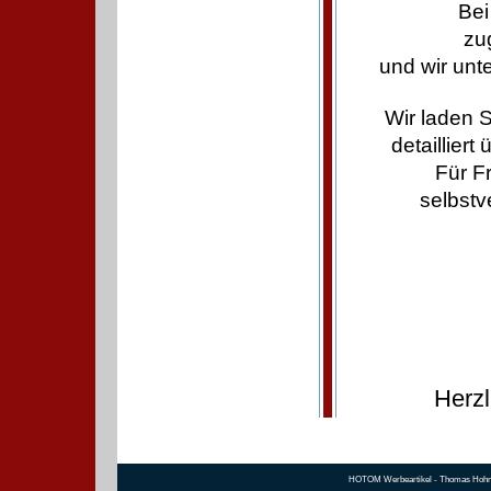
Bei
zu
und wir un
Wir laden S
detaillier
Für F
selbstv
Herzl
HOTOM Werbeartikel - Thomas Hohmann